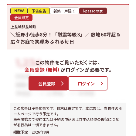
予告広告
新築一戸建て
i-passoの家
NEW
会員限定
上益城郡益城町
＼飯野小徒歩8分！「耐震等級3」／ 敷地60坪超＆
広々お庭で笑顔あふれる毎日
この物件をご覧いただくには、
会員登録（無料）
かログインが必要です。
会員登録
ログイン
この広告は予告広告です。価格は未定です。本広告は、当物件のホ
ームページで行う予定です。
販売開始まで契約または予約の申込および申込順位の確保につな
がる行為は一切できません。
掲載予定
2026年8月