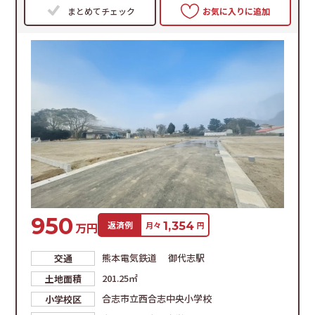
まとめてチェック
お気に入りに追加
950
返済例
1,354
万円
月々
円
熊本電気鉄道 御代志駅
交通
201.25㎡
土地面積
合志市立西合志中央小学校
小学校区