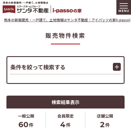
熊本の新築建
熊本の新築建売・一戸建て、土地情報はサンタ不動産｜アイパッソの家(i-passo)
販売物件検索
条件を絞って検索する
検索結果表示
一般公開
会員限定
店舗公開
60
4
2
件
件
件