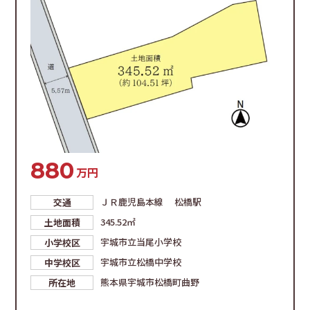
にも困りません。 100坪超の敷地を活かし、平屋建
てや広いお庭、駐車場を複数台確保するなど、こだ
わりのマイホームを叶えたい方に最適。利便性とゆ
とりを両立した住環境です。
880
万円
ＪＲ鹿児島本線 松橋駅
交通
345.52㎡
土地面積
宇城市立当尾小学校
小学校区
宇城市立松橋中学校
中学校区
熊本県宇城市松橋町曲野
所在地