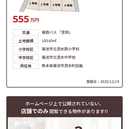
555
万円
電鉄バス 「宮前」
交通
183.63㎡
土地面積
菊池市立泗水西小学校
小学校区
菊池市立泗水中学校
中学校区
熊本県菊池市泗水町田島
所在地
登録日：2025/12/19
ホームページ上で公開されていない、
店舗でのみ
閲覧できる物件があります!!