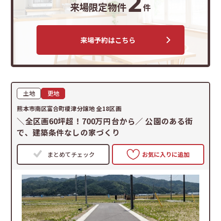
2
来場限定物件
件
来場予約はこちら
土地
更地
熊本市南区富合町榎津分譲地 全18区画
＼全区画60坪超！700万円台から／ 公園のある街
で、建築条件なしの家づくり
まとめてチェック
お気に入りに追加