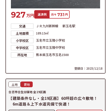
927
返済例
731
万円
月々
円
ＪＲ九州新幹線 新玉名駅
交通
189.13㎡
土地面積
玉名市立玉陵小学校
小学校区
玉名市立玉陵中学校
中学校区
熊本県玉名市玉名1500
所在地
登録日：2025/12/18
土地
更地
合志市合生分譲地 全19区画
【建築条件なし・全19区画】60坪超の広々敷地！
6m道路＆上下水道完備で快適！