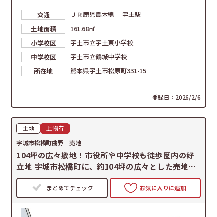
ＪＲ鹿児島本線 宇土駅
交通
161.68㎡
土地面積
宇土市立宇土東小学校
小学校区
宇土市立鶴城中学校
中学校区
熊本県宇土市松原町331-15
所在地
登録日：2026/2/6
土地
上物有
宇城市松橋町曲野 売地
104坪の広々敷地！市役所や中学校も徒歩圏内の好
立地 宇城市松橋町に、約104坪の広々とした売地が
登場しました。 宇城市役所まで徒歩8分、松橋中学
校まで徒歩9分と、公共施設や教育施設が徒歩圏内
まとめてチェック
お気に入りに追加
に揃う大変便利な立地です。周辺にはドラッグスト
ア（徒歩10分）やスーパーも点在し、日々の買い物