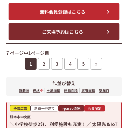
無料会員登録はこちら
ご来場予約はこちら
7 ページ中1ページ目
1
2
3
4
5
»
並び替え
新着順
価格
土地面積
建物面積
専有面積
築年月
予告広告
新築一戸建て
i-passoの家
会員限定
熊本市中央区
＼小学校徒歩2分、利便施設も充実！／ 太陽光＆IoT