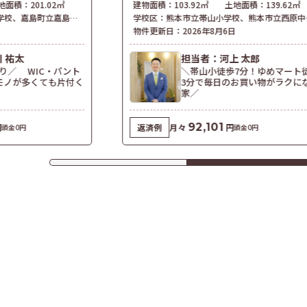
地面積：
201.02㎡
建物面積：
103.92㎡
土地面積：
139.62㎡
学校
、
嘉島町立嘉島中学校
学校区：
熊本市立帯山小学校
、
熊本市立西原中学校、熊本市立帯山中学校
物件更新日：
2026年8月6日
 祐太
担当者：河上 太郎
り／ WIC・パント
＼帯山小徒歩7分！ゆめマート
モノが多くても片付く
3分で毎日のお買い物がラクに
家／
92,101
円
返済例
月々
円
頭金0円
頭金0円