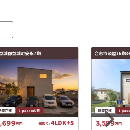
益城郡益城町安永7期
合志市須屋16期3
新築戸建
i-passoの家
新築戸建
i-pa
4LDK+S
,699
3,599
万円
間取り:
万円