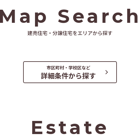
Map Searc
建売住宅・分譲住宅をエリアから探す
熊本市
ア
エリア
エリア
市区町村・学校区など
・山鹿市・
代郡・水俣市・
中央区・東区・
詳細条件から探す
池郡
吉市・球磨郡
南区・西区・北区
Estate