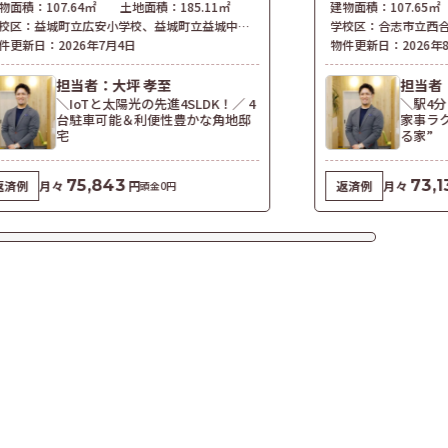
物面積：
107.64㎡
土地面積：
185.11㎡
建物面積：
107.65㎡
校区：
益城町立広安小学校
、
益城町立益城中学校
学校区：
合志市立西
件更新日：
2026年7月4日
物件更新日：
2026年
担当者：大坪 孝至
担当者
＼IoTと太陽光の先進4SLDK！／ 4
＼駅4分
台駐車可能＆利便性豊かな角地邸
家事ラ
宅
る家”
75,843
73,1
返済例
月々
円
返済例
月々
頭金0円