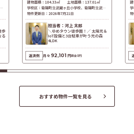
建物面積：
104.33㎡
土地面積：
137.01㎡
建
学校区：
菊陽町立武蔵ヶ丘小学校
、
菊陽町立武蔵ヶ丘中学校
学
物件更新日：
2026年7月21日
物
担当者：河上 太郎
徒歩
＼ゆめタウン徒歩圏！／ 太陽光＆
なる
IoT設備と3台駐車が叶う光の森
4LDK
92,101
返済例
月々
円
頭金0円
おすすめ物件一覧を見る