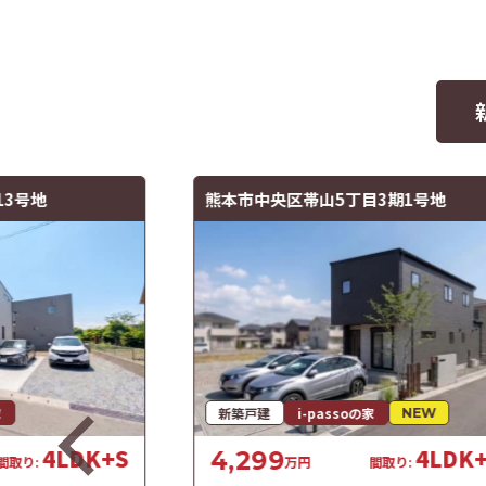
13号地
熊本市中央区帯山5丁目3期1号地
家
新築戸建
i-passoの家
NEW
4LDK+S
4LDK
4,299
間取り:
万円
間取り: