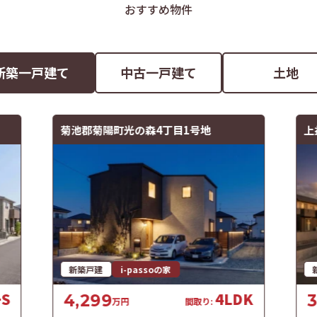
おすすめ物件
新築
一戸建て
中古
一戸建て
土地
菊池郡菊陽町光の森4丁目1号地
上
新築戸建
i-passoの家
+S
4LDK
4,299
3
万円
間取り: