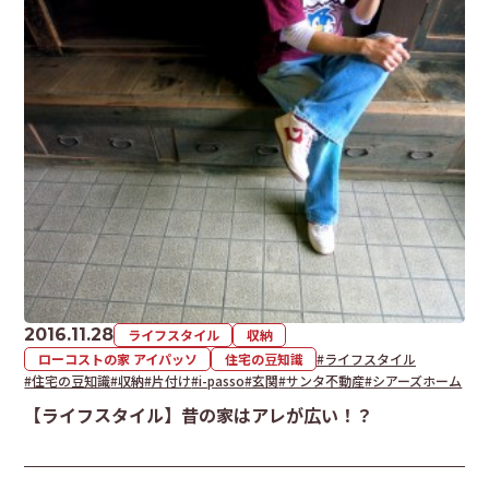
2016.11.28
ライフスタイル
収納
ローコストの家 アイパッソ
住宅の豆知識
#ライフスタイル
#住宅の豆知識
#収納
#片付け
#i-passo
#玄関
#サンタ不動産
#シアーズホーム
【ライフスタイル】昔の家はアレが広い！？