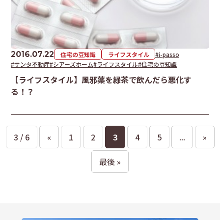
2016.07.22
住宅の豆知識
ライフスタイル
#i-passo
#サンタ不動産
#シアーズホーム
#ライフスタイル
#住宅の豆知識
【ライフスタイル】風邪薬を緑茶で飲んだら悪化す
る！？
3 / 6
«
1
2
3
4
5
...
»
最後 »