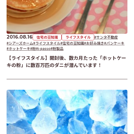
2016.08.16
住宅の豆知識
ライフスタイル
#サンタ不動産
#シアーズホーム
#ライフスタイル
#住宅の豆知識
#お好み焼き
#パンケーキ
#ホットケーキ
#粉
#i-passo
#粉製品
【ライフスタイル】開封後、数カ月たった「ホットケー
キの粉」に数百万匹のダニが潜んでいます！