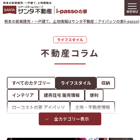
熊本の新築建
熊本の新築建売・一戸建て、土地情報はサンタ不動産｜アイパッソの家(i-passo)
ライフスタイル
不動産コラム
すべてのカテゴリー
ライフスタイル
収納
インテリア
建売住宅 販売情報
便利
ローコストの家 アイパッソ
土地・不動産情報
お知らせ
土地選びのポイント
住宅の豆知識
家づくり
資金計画
サンタ不動産
その他