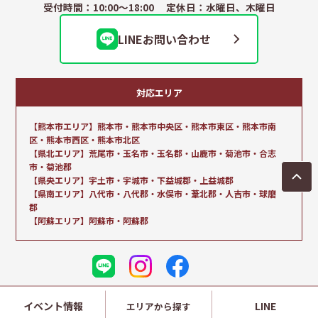
受付時間：10:00～18:00 定休日：水曜日、木曜日
LINEお問い合わせ
対応エリア
【熊本市エリア】熊本市・熊本市中央区・熊本市東区・熊本市南
区・熊本市西区・熊本市北区
【県北エリア】荒尾市・玉名市・玉名郡・山鹿市・菊池市・合志
市・菊池郡
【県央エリア】宇土市・宇城市・下益城郡・上益城郡
【県南エリア】八代市・八代郡・水俣市・葦北郡・人吉市・球磨
郡
【阿蘇エリア】阿蘇市・阿蘇郡
© 2025- 熊本の新築建売・一戸建て、土地情報は
イベント情報
LINE
エリアから探す
サンタ不動産｜アイパッソの家(i-passo).