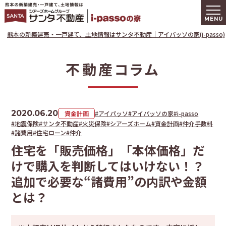
熊本の新築建
熊本の新築建売・一戸建て、土地情報はサンタ不動産｜アイパッソの家(i-passo)
不動産コラム
2020.06.20
資金計画
#アイパッソ
#アイパッソの家
#i-passo
#地震保険
#サンタ不動産
#火災保険
#シアーズホーム
#資金計画
#仲介手数料
#諸費用
#住宅ローン
#仲介
住宅を「販売価格」「本体価格」だ
けで購入を判断してはいけない！？
追加で必要な“諸費用”の内訳や金額
とは？