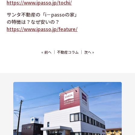
https://www.ipasso.jp/tochi/
サンタ不動産の「i－passoの家」
の特徴は？なぜ安いの？
https://www.ipasso.jp/feature/
«
前へ
｜
不動産コラム
｜
次へ
»