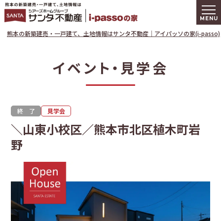
熊本の新築建
熊本の新築建売・一戸建て、土地情報はサンタ不動産｜アイパッソの家(i-passo)
イベント・見学会
終 了
見学会
＼山東小校区／熊本市北区植木町岩
野