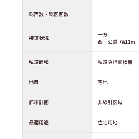
総戸数・総区画数
一方
接道状況
西 公道 幅
私道面積
私道負担面積無
地目
宅地
都市計画
非線引区域
最適用途
住宅用地