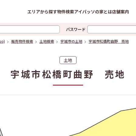
本の新築建売・一戸建て、土地情報はサンタ不動産｜アイパッソの家(
エリアから探す
物件検索
アイパッソの家とは
店舗案内
パスワード
o)
販売物件検索
土地検索
宇城市の土地
宇城市松橋町曲野 売地
土地
宇城市松橋町曲野 売地