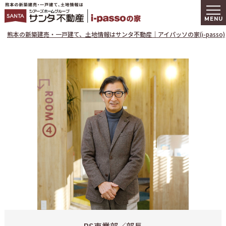
熊本の新築建
熊本の新築建売・一戸建て、土地情報はサンタ不動産｜アイパッソの家(i-passo)
RS事業部／部長