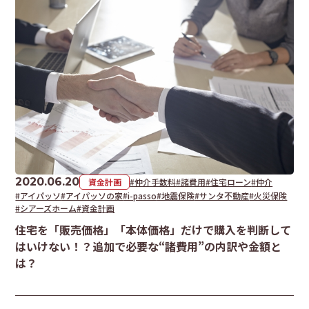
2020.06.20
資金計画
#仲介手数料
#諸費用
#住宅ローン
#仲介
#アイパッソ
#アイパッソの家
#i-passo
#地震保険
#サンタ不動産
#火災保険
#シアーズホーム
#資金計画
住宅を「販売価格」「本体価格」だけで購入を判断して
はいけない！？追加で必要な“諸費用”の内訳や金額と
は？