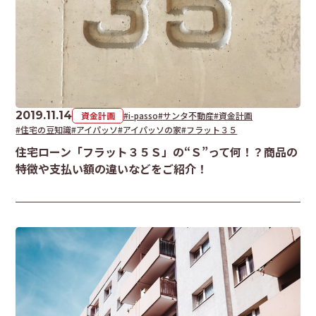
2019.11.14
資金計画
#i-passo
#サンタ不動産
#資金計画
#住宅の豆知識
#アイパッソ
#アイパッソの家
#フラット３５
住宅ローン「フラット３５Ｓ」の“Ｓ”って何！？商品の
特徴や支払い額の違いなどをご紹介！