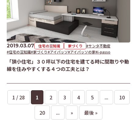
2019.03.07
住宅の豆知識
家づくり
#サンタ不動産
#住宅の豆知識
#家づくり
#アイパッソ
#アイパッソの家
#i-passo
「狭小住宅」３０坪以下の住宅を建てる時に間取りや動
線を住みやすくする４つの工夫とは？
1 / 28
1
2
3
4
5
...
10
20
...
»
最後 »