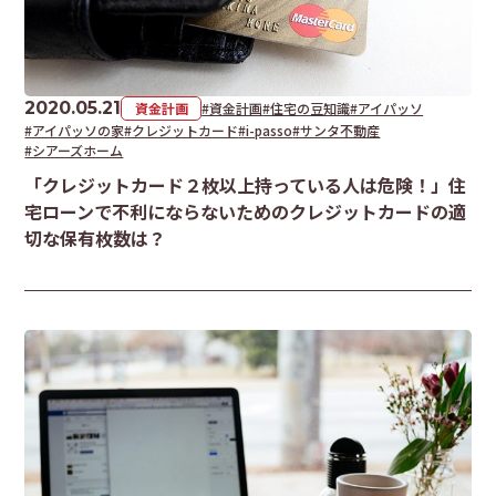
2020.05.21
資金計画
#資金計画
#住宅の豆知識
#アイパッソ
#アイパッソの家
#クレジットカード
#i-passo
#サンタ不動産
#シアーズホーム
「クレジットカード２枚以上持っている人は危険！」住
宅ローンで不利にならないためのクレジットカードの適
切な保有枚数は？