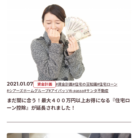
2021.01.07
資金計画
#資金計画
#住宅の豆知識
#住宅ローン
#シアーズホームグループ
#アイパッソ
#i-passo
#サンタ不動産
まだ間に合う！最大４００万円以上お得になる『住宅ロ
ーン控除』が延長されました！