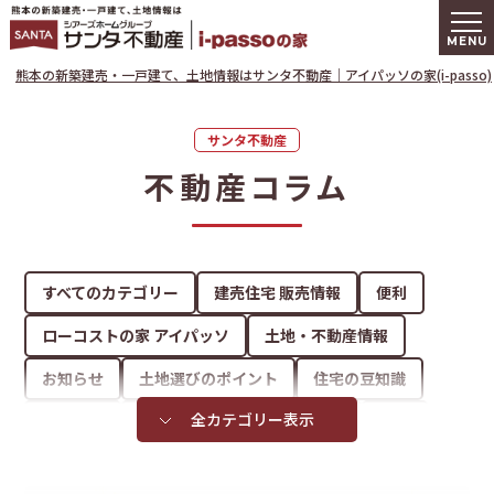
熊本の新築建
熊本の新築建売・一戸建て、土地情報はサンタ不動産｜アイパッソの家(i-passo)
サンタ不動産
不動産コラム
すべてのカテゴリー
建売住宅 販売情報
便利
ローコストの家 アイパッソ
土地・不動産情報
お知らせ
土地選びのポイント
住宅の豆知識
家づくり
資金計画
ライフスタイル
収納
インテリア
その他
サンタ不動産